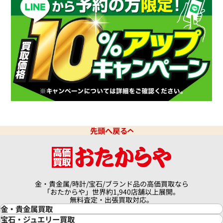
先頭へ戻る
金・貴金属/時計/宝石/ブランド品の高価買取なら
「おたからや」世界約1,940店舗以上展開。
無料査定・出張買取対応。
金・貴金属買取
金買取
宝石・ジュエリー買取