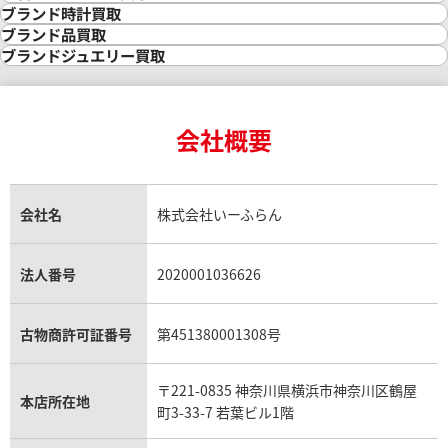
金の相場価格情報
宝石・ジュエリー買取
ブランド時計買取
金の参考買取価格一覧
ダイヤモンド買取
時計買取
ブランド品買取
インゴット買取
ダイヤモンド・宝石の参考価格一覧
ロレックス買取
ブランド買取
ブランドジュエリー買取
インゴットの相場価格情報
リング・結婚指輪買取
ロレックス デイトナ買取
ルイ・ヴィトン買取
カルティエ買取
24金買取
エメラルド買取
ロレックス サブマリーナー買取
ルイ・ヴィトン買取の参考価格一覧
ティファニー買取
24金の相場価格情報
サファイア買取
ロレックス GMTマスター買取
エルメス買取
ブルガリ買取
18金買取
ルビー買取
ロレックス エクスプローラー買取
会社概要
エルメス バーキン買取
ヴァンクリーフ＆アーペル買取
18金の相場価格情報
ヒスイ買取
ロレックス デイトジャスト買取
エルメス ケリー買取
ハリーウィンストン買取
金のアクセサリー買取
オパール買取
ロレックス 買取の参考価格一覧
エルメス買取の参考価格一覧
クロムハーツ買取
金貨買取
トパーズ買取
パテック フィリップ買取
シャネル買取
フレッド買取
貴金属買取
タンザナイト買取
パテック フィリップノーチラス買取
シャネル マトラッセ買取
ショーメ買取
会社名
株式会社いーふらん
プラチナ買取
アメジスト買取
オーデマ ピゲ買取
シャネル買取の参考価格一覧
ショパール買取
銀・シルバー買取
パライバトルマリン買取
オーデマ ピゲ ロイヤルオーク買取
ディオール買取
タサキ買取
パラジウム買取
キャッツアイ買取
ヴァシュロン・コンスタンタン買取
セリーヌ買取
法人番号
2020001036626
ダミアーニ買取
アレキサンドライト買取
A.ランゲ&ゾーネ買取
フェンディ買取
ピアジェ買取
ガーネット買取
ブレゲ買取
グッチ買取
ブシュロン買取
アクアマリン買取
オメガ買取
プラダ買取
古物商許可証番号
第451380001308号
モーブッサン買取
ウブロ買取
ミキモト買取
IWC買取
グラフ買取
〒221-0835 神奈川県横浜市神奈川区鶴屋
カルティエ買取
本店所在地
フランク ミュラー買取
町3-33-7 若葉ビル1階
リシャール・ミル買取