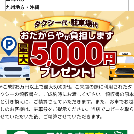
福島県
茨城県
山梨県
京都府
島根県
徳島県
九州地方・沖縄
栃木県
長野県
大阪府
岡山県
香川県
福岡県
群馬県
岐阜県
兵庫県
広島県
愛媛県
佐賀県
静岡県
奈良県
山口県
長崎県
愛知県
和歌山県
熊本県
大分県
宮崎県
鹿児島県
※ご成約5万円以上で最大5,000円。ご来店の際に利用されたタ
クシーの領収書を、ご成約時にお渡しください。領収書の原本
と引き換えに、ご精算させていただきます。また、お車でお越
しのお客様は、駐車券をご提示ください。当店でコピーを取ら
せていただいた後、ご精算させていただきます。