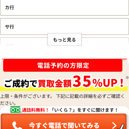
カ行
サ行
もっと見る
タ行
ブランド品買取強化中！売るなら今！
ナ行
ハ行
上限・条件がございます。 下記に記載の詳細を必ずご確認く
ださい。
マ行
通話料無料！
「いくら？」をすぐに聞けます！
ヤ行