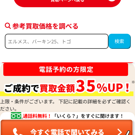
参考買取価格を調べる
カルティエ ラブサークル ネックレス
カルティエ ラブ 
参考買取価格
参考買取価格
ブランド品買取強化中！売るなら今！
273,000
円
270,000
円
2026年4月17日時点
2026年5月17日時
上限・条件がございます。 下記に記載の詳細を必ずご確認く
ださい。
通話料無料！
「いくら？」をすぐに聞けます！