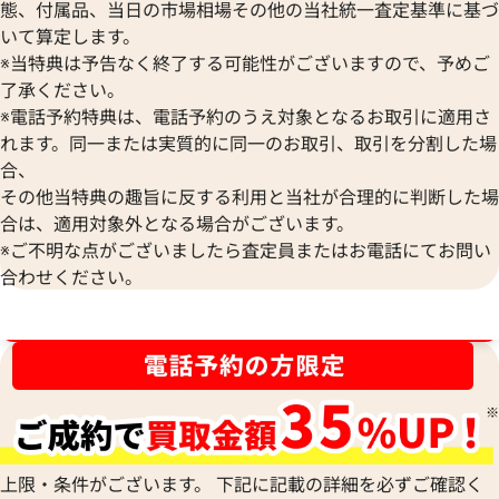
態、付属品、当日の市場相場その他の当社統一査定基準に基づ
いて算定します。
※当特典は予告なく終了する可能性がございますので、予めご
了承ください。
カルティエ ラブ リング
カルティエ ラブ 
※電話予約特典は、電話予約のうえ対象となるお取引に適用さ
参考買取価格
参考買取価格
れます。同一または実質的に同一のお取引、取引を分割した場
235,000
円
112,000
円
合、
2026年6月17日時点
2025年9月17日時
その他当特典の趣旨に反する利用と当社が合理的に判断した場
合は、適用対象外となる場合がございます。
※ご不明な点がございましたら査定員またはお電話にてお問い
合わせください。
ブランド品買取強化中！売るなら今！
上限・条件がございます。 下記に記載の詳細を必ずご確認く