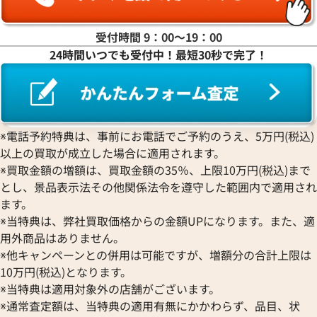
受付時間 9：00〜19：00
24時間いつでも受付中！最短30秒で完了！
カルティエ ラブ ネックレス ペンダントト
カルティエ ラブ 
ップ トップのみ
参考買取価格
参考買取価格
268,000
円
265,000
円
※電話予約特典は、事前にお電話でご予約のうえ、5万円(税込)
2026年5月17日時点
2026年4月17日時
以上の買取が成立した場合に適用されます。
※買取金額の増額は、買取金額の35％、上限10万円(税込)まで
とし、景品表示法その他関係法令を遵守した範囲内で適用され
ます。
※当特典は、弊社買取価格からの金額UPになります。また、適
用外商品はありません。
※他キャンペーンとの併用は可能ですが、増額分の合計上限は
10万円(税込)となります。
※当特典は適用対象外の店舗がございます。
※通常査定額は、当特典の適用有無にかかわらず、品目、状