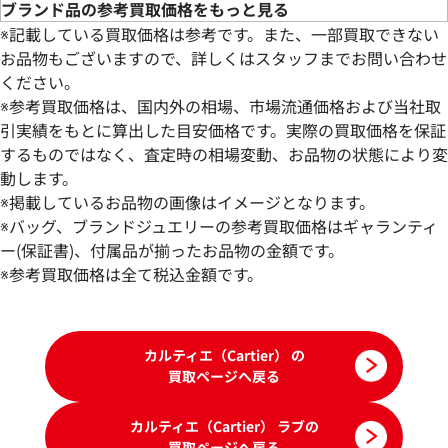
ブランド品の参考買取価格をもっと見る
※記載している買取価格は参考です。また、一部買取できない
お品物もございますので、詳しくはスタッフまでお問い合わせ
ください。
※参考買取価格は、国内外の相場、市場流通価格および当社取
引実績をもとに算出した目安価格です。実際の買取価格を保証
するものではなく、査定時の相場変動、お品物の状態により変
動します。
カルティエ ラブ リング
カルティエ ラブ 
※掲載しているお品物の画像はイメージとなります。
参考買取価格
参考買取価格
※バッグ、ブランドジュエリーの参考買取価格はギャランティ
283,000
ー(保証書)、付属品が揃ったお品物の金額です。
円
275,000
円
2026年4月17日時点
2026年5月17日時
※参考買取価格は全て税込金額です。
カルティエ（Cartier） の
買取ページへ戻る
カルティエ（Cartier） ラブの
買取ページへ戻る