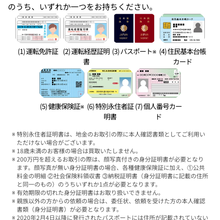
のうち、いずれか一つをお持ちください。
(1) 運転免許証
(2) 運転経歴証明
(3) パスポート※
(4) 住民基本台帳
書
カード
(5) 健康保険証※
(6) 特別永住者証
(7) 個人番号カー
明書
ド
特別永住者証明書は、地金のお取引の際に本人確認書類としてご利用い
ただけない場合がございます。
18歳未満のお客様の場合は買取いたしません。
200万円を超えるお取引の際は、顔写真付きの身分証明書が必要となり
ます。顔写真が無い身分証明書の場合、各種健康保険証に加え、①公共
料金の明細 ②社会保険料領収書 ③納税証明書（身分証明書に記載の住所
と同一のもの）のうちいずれか1点が必要となります。
有効期限の切れた身分証明書はお取り扱いできません。
親族以外の方からの依頼の場合は、委任状、依頼を受けた方の本人確認
書類（身分証明書）が必要となります。
2020年2月4日以降に発行されたパスポートには住所が記載されていない