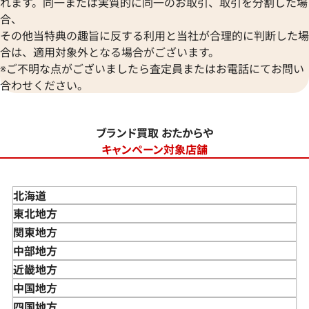
れます。同一または実質的に同一のお取引、取引を分割した場
合、
その他当特典の趣旨に反する利用と当社が合理的に判断した場
合は、適用対象外となる場合がございます。
※ご不明な点がございましたら査定員またはお電話にてお問い
合わせください。
ブランド買取 おたからや
キャンペーン対象店舗
北海道
東北地方
青森県
関東地方
岩手県
東京都
中部地方
宮城県
神奈川県
新潟県
近畿地方
秋田県
埼玉県
富山県
三重県
中国地方
山形県
千葉県
石川県
滋賀県
鳥取県
四国地方